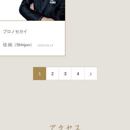
プロノセカイ
信 純（Shinjun）
2023.03.17
1
2
3
4