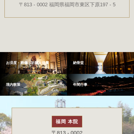
〒813 - 0002 福岡県福岡市東区下原197 - 5
お済度・葬儀・祈願・供養
納骨堂
境内散策
年間行事
福岡 本院
〒813 - 0002