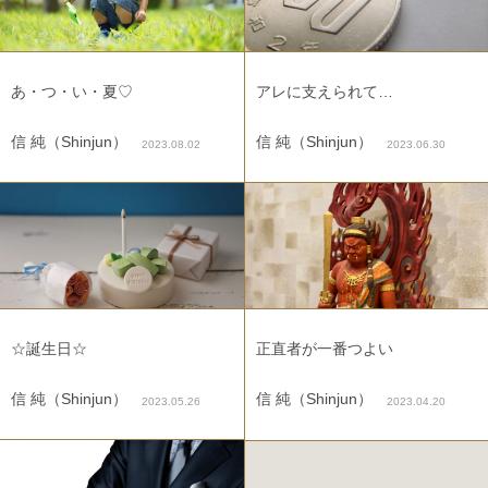
あ・つ・い・夏♡
アレに支えられて…
信 純（Shinjun）
信 純（Shinjun）
2023.08.02
2023.06.30
☆誕生日☆
正直者が一番つよい
信 純（Shinjun）
信 純（Shinjun）
2023.05.26
2023.04.20