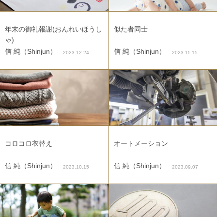
年末の御礼報謝(おんれいほうし
似た者同士
ゃ)
信 純（Shinjun）
信 純（Shinjun）
2023.12.24
2023.11.15
コロコロ衣替え
オートメーション
信 純（Shinjun）
信 純（Shinjun）
2023.10.15
2023.09.07