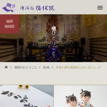
福岡
僧侶のひとりごと
徳純院
僧侶のひとりごと
信 純
年末の御礼報謝(おんれいほうしゃ)