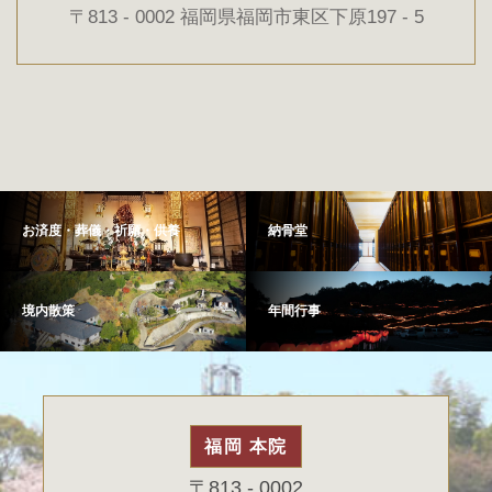
〒813 - 0002 福岡県福岡市東区下原197 - 5
お済度・葬儀・祈願・供養
納骨堂
境内散策
年間行事
福岡 本院
〒813 - 0002