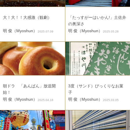
大！大！！大感激（観劇）
「たっすがーはいかん!」土佐弁
の奥深さ
明 俊（Myoshun）
明 俊（Myoshun）
2025.07.09
2025.05.28
朝ドラ 「あんぱん」放送開
3度（サンド）びっくりなお菓
始！
子
明 俊（Myoshun）
明 俊（Myoshun）
2025.04.16
2025.03.05