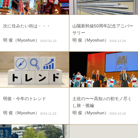
次に住みたい街は・・・
山陽新幹線50周年記念アニバー
サリー
明 俊（Myoshun）
明 俊（Myoshun）
2025.01.22
2024.12.26
明俊・今年のトレンド
土佐の〜〜高知♫の初モノ尽く
し旅・後編
明 俊（Myoshun）
明 俊（Myoshun）
2024.11.23
2024.10.16