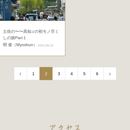
土佐の〜〜高知♫の初モノ尽く
しの旅Part１
明 俊（Myoshun）
2024.09.10
1
2
3
4
5
6