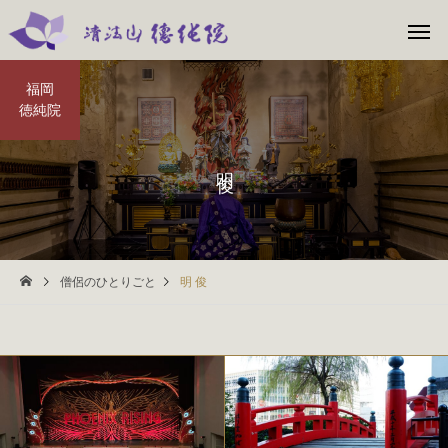
福岡
徳純院
明 俊
僧侶のひとりごと
明 俊