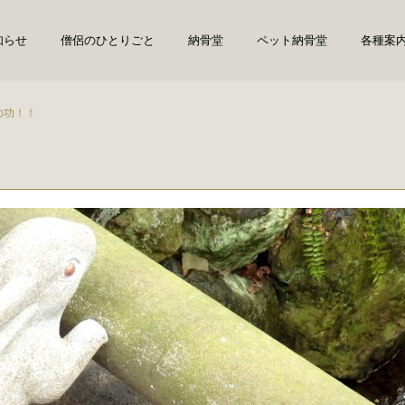
知らせ
僧侶のひとりごと
納骨堂
ペット納骨堂
各種案
の功！！