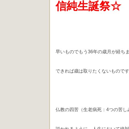
信純生誕祭☆
早いものでもう36年の歳月が経ち
できれば歳は取りたくないもので
仏教の四苦（生老病死：4つの苦し
説かれるように、人生において絶