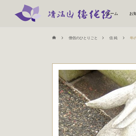
ホーム
お
僧侶のひとりごと
信 純
年