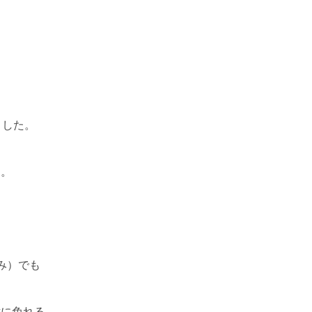
ました。
す。
み）でも
対に免れる