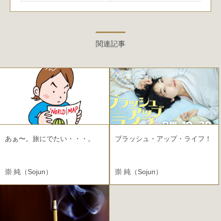
関連記事
あぁ〜。旅にでたい・・・。
ブラッシュ・アップ・ライフ！
崇 純（Sojun）
崇 純（Sojun）
2021.07.20