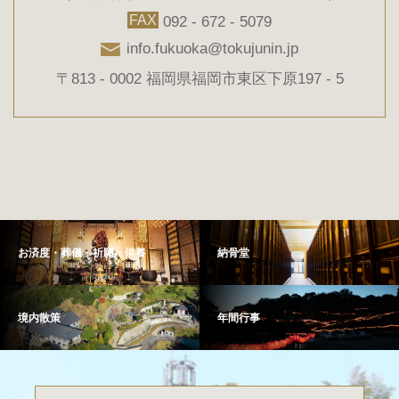
FAX
092 - 672 - 5079
info.fukuoka@tokujunin.jp
〒813 - 0002 福岡県福岡市東区下原197 - 5
お済度・葬儀・祈願・供養
納骨堂
境内散策
年間行事