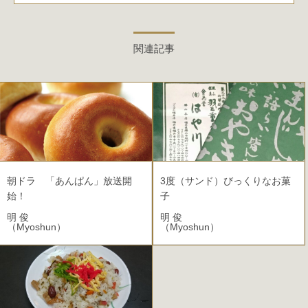
関連記事
朝ドラ 「あんぱん」放送開
3度（サンド）びっくりなお菓
始！
子
明 俊
明 俊
（Myoshun）
（Myoshun）
2025.04.16