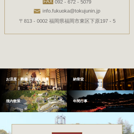
FAX
092 - 672 - 5079
info.fukuoka@tokujunin.jp
〒813 - 0002 福岡県福岡市東区下原197 - 5
お済度・葬儀・祈願・供養
納骨堂
境内散策
年間行事