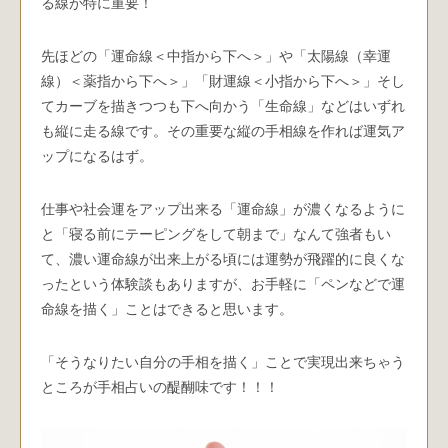
る線が特に重要！
先ほどの「運命線＜中指から下へ＞」や「太陽線（幸運
線）＜薬指から下へ＞」「財運線＜小指から下へ＞」そし
てカーブを描きつつも下へ向かう「生命線」などはいずれ
も縦に走る線です。その重要な縦の手相線を作れば運気ア
ップになるはず。
仕事や社会運をアップ出来る「運命線」が濃くなるように
と「寝る前にテーピングをして朝まで」なんて強者もい
て、濃い運命線が出来上がる頃には運勢が飛躍的に良くな
ったという体験談もありますが、お手軽に「ペンなどで運
命線を描く」ことはできると思います。
「そうなりたい自分の手相を描く」ことで実現出来ちゃう
ところが手相占いの醍醐味です！！！