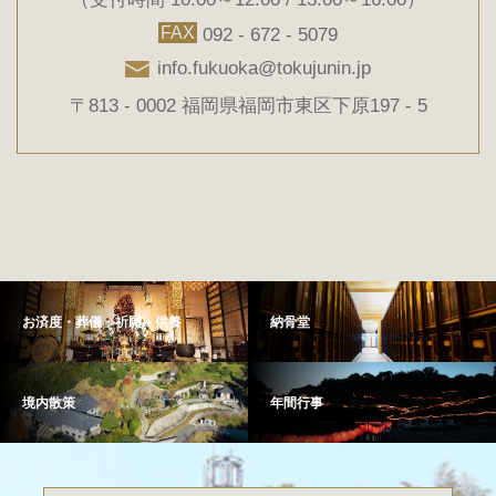
FAX
092 - 672 - 5079
info.fukuoka@tokujunin.jp
〒813 - 0002 福岡県福岡市東区下原197 - 5
お済度・葬儀・祈願・供養
納骨堂
境内散策
年間行事