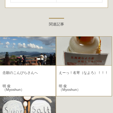
関連記事
念願のこんぴらさんへ
えーっ！名寄（なよろ）！！！
明 俊
明 俊
（Myoshun）
（Myoshun）
2022.12.21