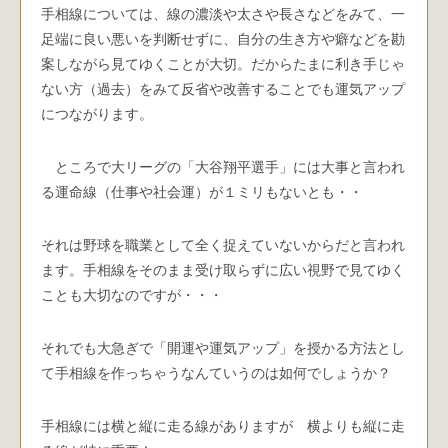
手相線については、線の濃淡や太さや長さなどをみて、一
足端に良い悪いを判断せずに、自分の生き方や癖などを勘
案しながら見てゆくことが大切。だからたまに利き手じゃ
ない方（過去）をみて反省や改善することでも運気アップ
につながります。
ところで大リーグの「大谷翔平選手」には大事と言われ
る運命線（仕事や社会運）が１ミリもないとも・・
それは野球を職業として全く捉えていないからだと言われ
ます。手相線をそのまま受け取らずに広い視野で見てゆく
ことも大切なのですが・・・
それでも大急ぎで「開運や運気アップ」を授かる方法とし
て手相線を作っちゃうなんていうのは如何でしょうか？
手相線には横と縦に走る線がありますが 横よりも縦に走