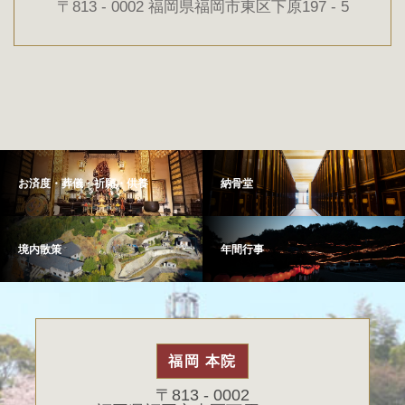
〒813 - 0002 福岡県福岡市東区下原197 - 5
お済度・葬儀・祈願・供養
納骨堂
境内散策
年間行事
福岡 本院
〒813 - 0002